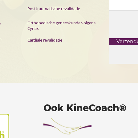
Posttraumatische revalidatie
Orthopedische geneeskunde volgens
e
Cyriax
e
Cardiale revalidatie
Verzend
Ook KineCoach®