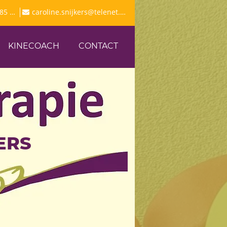
089 56 85 35
caroline.snijkers@telenet.be
KINECOACH
CONTACT
ERS