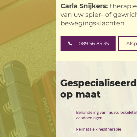
Carla Snijkers:
therapi
van uw spier- of gewrich
bewegingsklachten
089 56 85 35
Afs
Gespecialiseer
op maat
Behandeling van musculoskeletal
aandoeningen
Perinatale kinesitherapie