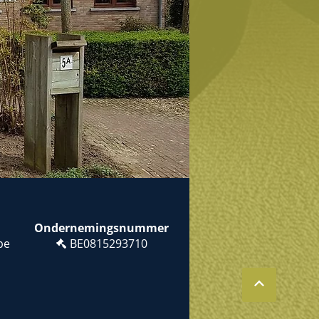
Ondernemingsnummer
be
BE0815293710