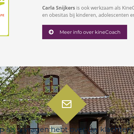
Carla Snijkers
is ook werkzaam als KineC
en obesitas bij kinderen, adolescenten 
Meer info over kineCoach
 als u vragen hebt over uw klachten