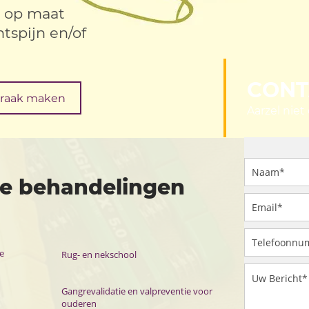
e op maat
tspijn en/of
CONT
praak maken
Aarzel niet
de behandelingen
e
Rug- en nekschool
Gangrevalidatie en valpreventie voor
ouderen