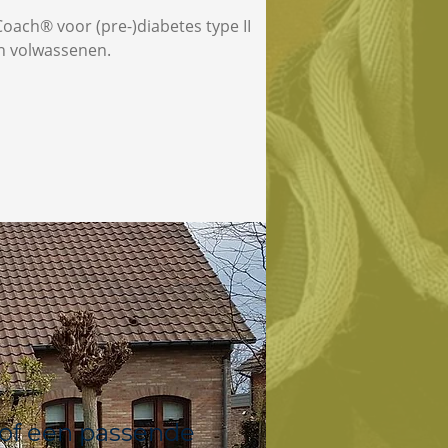
oach® voor (pre-)diabetes type II
en volwassenen.
 of een passende